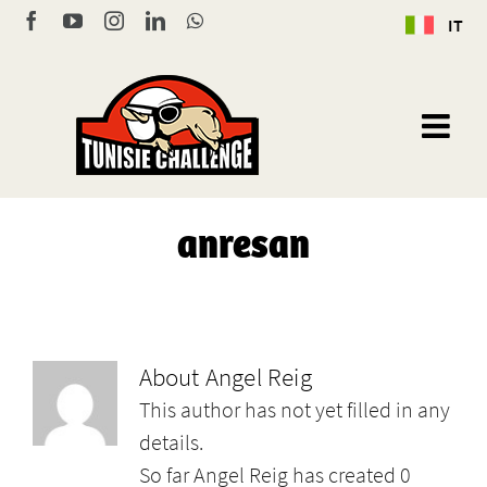
Skip
Facebook
YouTube
Instagram
LinkedIn
WhatsApp
IT
to
content
anresan
About
Angel Reig
This author has not yet filled in any
details.
So far Angel Reig has created 0