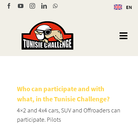
Skip
Facebook
YouTube
Instagram
LinkedIn
WhatsApp
EN
to
content
Who can participate and with
what, in the Tunisie Challenge?
4×2 and 4x4 cars, SUV and Offroaders can
participate. Pilots