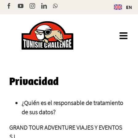
Skip
Facebook
YouTube
Instagram
LinkedIn
WhatsApp
EN
to
content
Privacidad
¿Quién es el responsable de tratamiento
de sus datos?
GRAND TOUR ADVENTURE VIAJES Y EVENTOS
S.L.